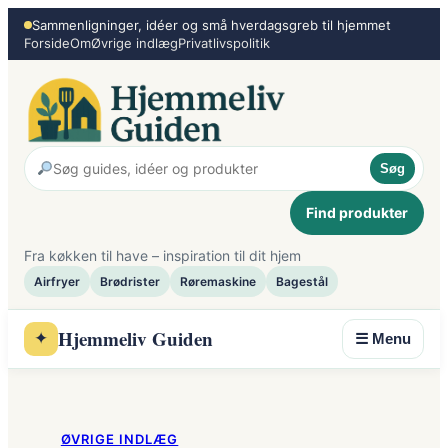
Spring
Sammenligninger, idéer og små hverdagsgreb til hjemmet
Forside
Om
Øvrige indlæg
Privatlivspolitik
til
indhold
Søg
Find produkter
Fra køkken til have – inspiration til dit hjem
Airfryer
Brødrister
Røremaskine
Bagestål
Hjemmeliv Guiden
✦
☰ Menu
ØVRIGE INDLÆG