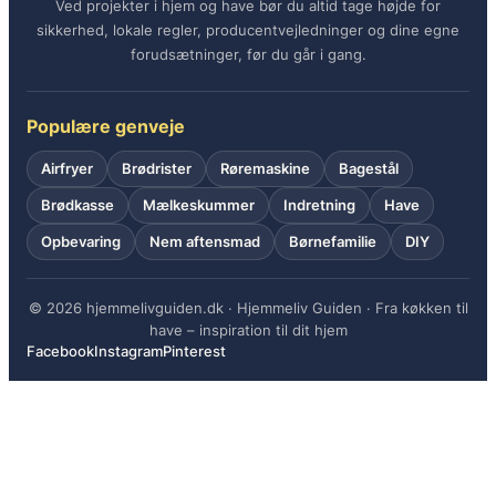
Ved projekter i hjem og have bør du altid tage højde for
sikkerhed, lokale regler, producentvejledninger og dine egne
forudsætninger, før du går i gang.
Populære genveje
Airfryer
Brødrister
Røremaskine
Bagestål
Brødkasse
Mælkeskummer
Indretning
Have
Opbevaring
Nem aftensmad
Børnefamilie
DIY
© 2026 hjemmelivguiden.dk · Hjemmeliv Guiden · Fra køkken til
have – inspiration til dit hjem
Facebook
Instagram
Pinterest