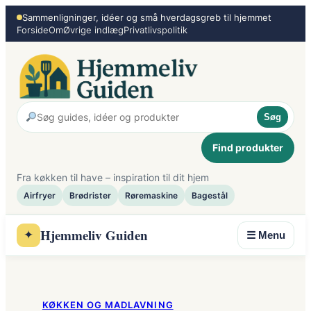
Spring
Sammenligninger, idéer og små hverdagsgreb til hjemmet
Forside
Om
Øvrige indlæg
Privatlivspolitik
til
indhold
Søg
Find produkter
Fra køkken til have – inspiration til dit hjem
Airfryer
Brødrister
Røremaskine
Bagestål
Hjemmeliv Guiden
✦
☰ Menu
KØKKEN OG MADLAVNING