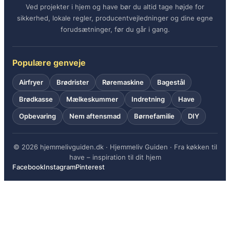
Ved projekter i hjem og have bør du altid tage højde for
sikkerhed, lokale regler, producentvejledninger og dine egne
forudsætninger, før du går i gang.
Populære genveje
Airfryer
Brødrister
Røremaskine
Bagestål
Brødkasse
Mælkeskummer
Indretning
Have
Opbevaring
Nem aftensmad
Børnefamilie
DIY
© 2026 hjemmelivguiden.dk · Hjemmeliv Guiden · Fra køkken til
have – inspiration til dit hjem
Facebook
Instagram
Pinterest