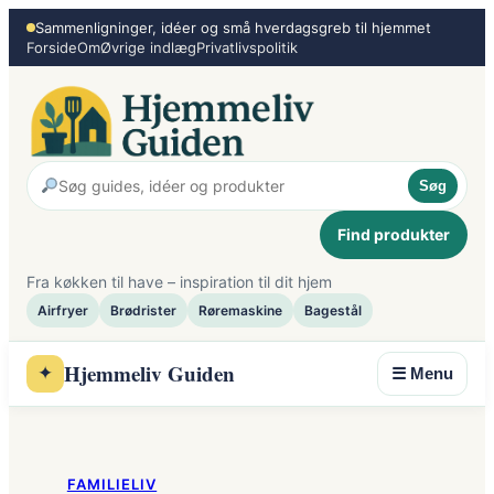
Spring
Sammenligninger, idéer og små hverdagsgreb til hjemmet
Forside
Om
Øvrige indlæg
Privatlivspolitik
til
indhold
Søg
Find produkter
Fra køkken til have – inspiration til dit hjem
Airfryer
Brødrister
Røremaskine
Bagestål
Hjemmeliv Guiden
✦
☰ Menu
FAMILIELIV