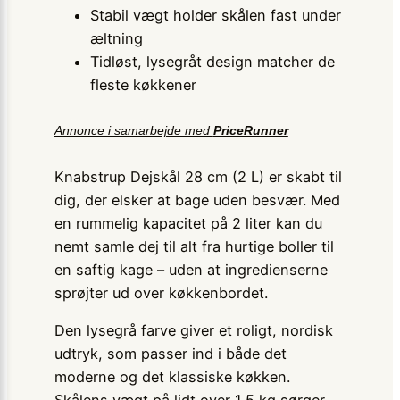
Stabil vægt holder skålen fast under
æltning
Tidløst, lysegråt design matcher de
fleste køkkener
Annonce i samarbejde med
PriceRunner
Knabstrup Dejskål 28 cm (2 L) er skabt til
dig, der elsker at bage uden besvær. Med
en rummelig kapacitet på 2 liter kan du
nemt samle dej til alt fra hurtige boller til
en saftig kage – uden at ingredienserne
sprøjter ud over køkkenbordet.
Den lysegrå farve giver et roligt, nordisk
udtryk, som passer ind i både det
moderne og det klassiske køkken.
Skålens vægt på lidt over 1,5 kg sørger