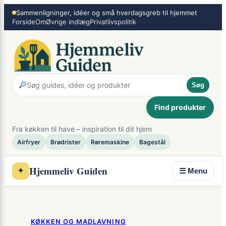
×
Spring
Sammenligninger, idéer og små hverdagsgreb til hjemmet
Forside
Om
Øvrige indlæg
Privatlivspolitik
til
indhold
Søg
Find produkter
Fra køkken til have – inspiration til dit hjem
Airfryer
Brødrister
Røremaskine
Bagestål
Hjemmeliv Guiden
✦
☰ Menu
KØKKEN OG MADLAVNING