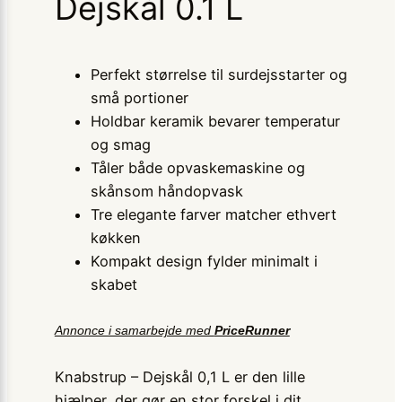
Dejskål 0.1 L
Perfekt størrelse til surdejsstarter og
små portioner
Holdbar keramik bevarer temperatur
og smag
Tåler både opvaskemaskine og
skånsom håndopvask
Tre elegante farver matcher ethvert
køkken
Kompakt design fylder minimalt i
skabet
Annonce i samarbejde med
PriceRunner
Knabstrup – Dejskål 0,1 L er den lille
hjælper, der gør en stor forskel i dit