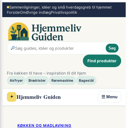
×
Spring
Sammenligninger, idéer og små hverdagsgreb til hjemmet
Forside
Om
Øvrige indlæg
Privatlivspolitik
til
indhold
Søg
Find produkter
Fra køkken til have – inspiration til dit hjem
Airfryer
Brødrister
Røremaskine
Bagestål
Hjemmeliv Guiden
✦
☰ Menu
KØKKEN OG MADLAVNING