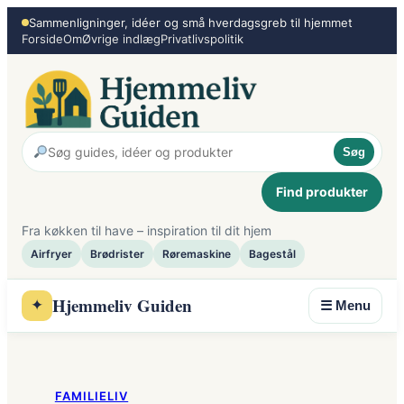
Spring
Sammenligninger, idéer og små hverdagsgreb til hjemmet
Forside
Om
Øvrige indlæg
Privatlivspolitik
til
indhold
Søg
Find produkter
Fra køkken til have – inspiration til dit hjem
Airfryer
Brødrister
Røremaskine
Bagestål
Hjemmeliv Guiden
✦
☰ Menu
FAMILIELIV