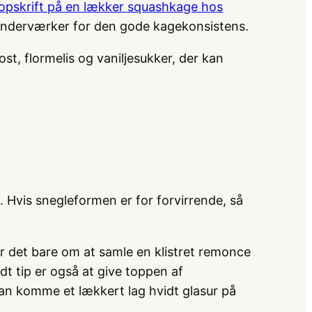
opskrift på en lækker squashkage hos
 underværker for den gode kagekonsistens.
st, flormelis og vaniljesukker, der kan
. Hvis snegleformen er for forvirrende, så
r det bare om at samle en klistret remonce
dt tip er også at give toppen af
man komme et lækkert lag hvidt glasur på