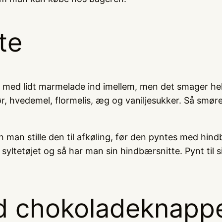
te
s med lidt marmelade ind imellem, men det smager hel
r, hvedemel, flormelis, æg og vaniljesukker. Så smør
man stille den til afkøling, før den pyntes med hind
syltetøjet og så har man sin hindbærsnitte. Pynt til
d chokoladeknapp