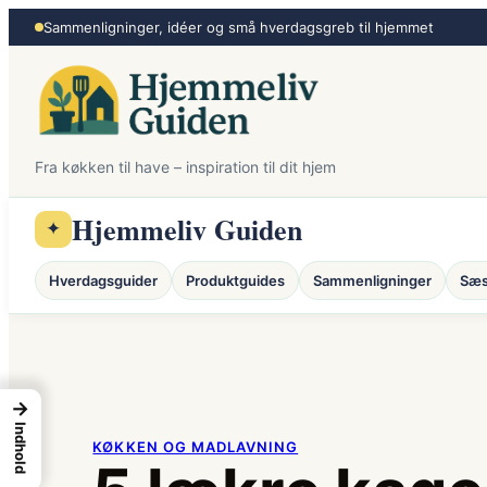
Spring
Sammenligninger, idéer og små hverdagsgreb til hjemmet
til
indhold
Fra køkken til have – inspiration til dit hjem
Hjemmeliv Guiden
✦
Hverdagsguider
Produktguides
Sammenligninger
Sæs
→
Indhold
KØKKEN OG MADLAVNING