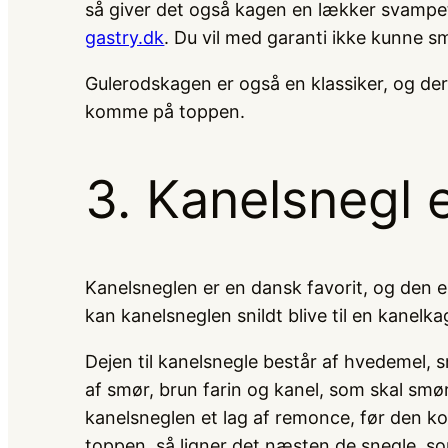
så giver det også kagen en lækker svampet
gastry.dk
. Du vil med garanti ikke kunne 
Gulerodskagen er også en klassiker, og der
komme på toppen.
3. Kanelsnegl 
Kanelsneglen er en dansk favorit, og den e
kan kanelsneglen snildt blive til en kanel
Dejen til kanelsnegle består af hvedemel,
af smør, brun farin og kanel, som skal smør
kanelsneglen et lag af remonce, før den k
toppen, så ligner det næsten de snegle, 