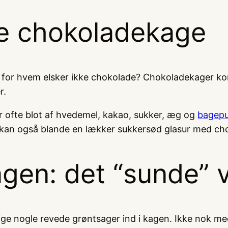
ke chokoladekage
 for hvem elsker ikke chokolade? Chokoladekager kom
r.
r ofte blot af hvedemel, kakao, sukker, æg og
bagepu
u kan også blande en lækker sukkersød glasur med ch
gen: det “sunde” 
ge nogle revede grøntsager ind i kagen. Ikke nok med a