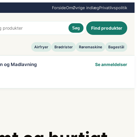
Forside
Om
Øvrige indlæg
Privatlivspolitik
Find produkter
Søg
Airfryer
Brødrister
Røremaskine
Bagestål
n og Madlavning
Se anmeldelser