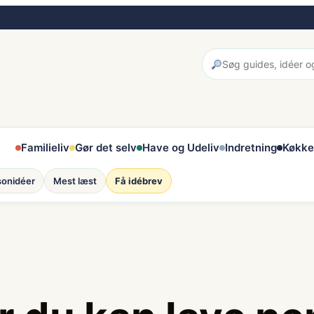
Familieliv
Gør det selv
Have og Udeliv
Indretning
Køkke
onidéer
Mest læst
Få idébrev